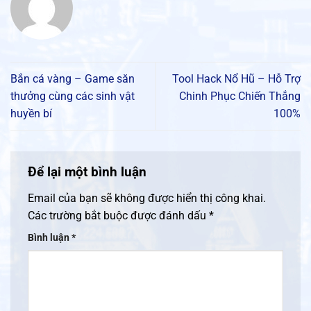
Bắn cá vàng – Game săn
Tool Hack Nổ Hũ – Hỗ Trợ
thưởng cùng các sinh vật
Chinh Phục Chiến Thắng
huyền bí
100%
Để lại một bình luận
Email của bạn sẽ không được hiển thị công khai.
Các trường bắt buộc được đánh dấu
*
Bình luận
*