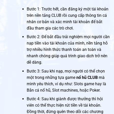
Bước 1: Trước hết, cần đăng ký một tài khoản
trên nền tảng CLUB rồi cung cấp thông tin cá
nhân cơ bản và xác minh tài khoản để bắt
đầu tham gia các trò chơi.
Bước 2: Để bắt đầu trải nghiệm mọi người cần
nạp tiền vào tài khoản của mình, nền tảng hỗ
trợ nhiều hình thức thanh toán an toàn và
nhanh chóng giúp quá trình giao dịch trở nên
dễ dàng.
Bước 3: Sau khi nạp, mọi người có thể chọn
một trong những tựa game
nổ hũ CLUB
mà
mình yêu thích, ví dụ như: Slots game hay là
Bắn cá nổ hũ, Slot machines, hoặc Poker.
Bước 4: Sau khi giành được thưởng thì hội
viên có thể thực hiện rút tiền về tài khoản.
Đồng thời, đừng quên theo dõi các chương