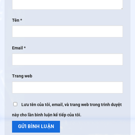
Tên
*
Email
*
Trang web
Lưu tên của tôi, email, và trang web trong trình duyệt
này cho lần bình luận kế tiếp của tôi.