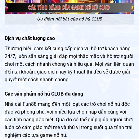
Ưu điểm nổi bật của nổ hũ CLUB
Dịch vụ chất lượng cao
Thương hiệu cam kết cung cấp dịch vụ hỗ trợ khách hàng
24/7, luôn sẵn sàng giải đáp mọi thắc mắc và hỗ trợ người
chơi một cách nhanh chóng và hiệu quả. Mọi vấn liên quan
đến tài khoản, giao dịch hay kỹ thuật thì đều sẽ được giải
quyết một cách nhanh chóng.
Các sản phẩm nổ hũ CLUB đa dạng
Nhà cái Fun88 mang đến một loạt các trò chơi nổ hũ độc
đáo và phong phú, với nhiều lựa chọn hấp dẫn cùng với
các tính năng đặc biệt. Qua đó có thể giúp giúp người chơi
luôn có cảm giác mới mẻ và thú vị trong suốt quá trình trải
nghiệm các tựa game nổ hũ.