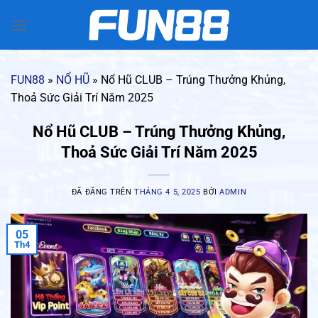
Chuyển
đến
nội
dung
FUN88
»
NỔ HŨ
»
Nổ Hũ CLUB – Trúng Thưởng Khủng,
Thoả Sức Giải Trí Năm 2025
Nổ Hũ CLUB – Trúng Thưởng Khủng,
Thoả Sức Giải Trí Năm 2025
ĐÃ ĐĂNG TRÊN
THÁNG 4 5, 2025
BỞI
ADMIN
05
Th4