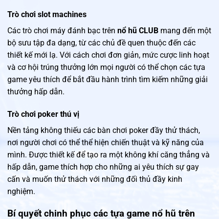
Trò chơi slot machines
Các trò chơi máy đánh bạc trên
nổ hũ CLUB
mang đến một
bộ sưu tập đa dạng, từ các chủ đề quen thuộc đến các
thiết kế mới lạ. Với cách chơi đơn giản, mức cược linh hoạt
và cơ hội trúng thưởng lớn mọi người có thể chọn các tựa
game yêu thích để bắt đầu hành trình tìm kiếm những giải
thưởng hấp dẫn.
Trò chơi poker thú vị
Nền tảng không thiếu các bàn chơi poker đầy thử thách,
nơi người chơi có thể thể hiện chiến thuật và kỹ năng của
mình. Được thiết kế để tạo ra một không khí căng thẳng và
hấp dẫn, game thích hợp cho những ai yêu thích sự gay
cấn và muốn thử thách với những đối thủ đầy kinh
nghiệm.
Bí quyết chinh phục các tựa game nổ hũ trên