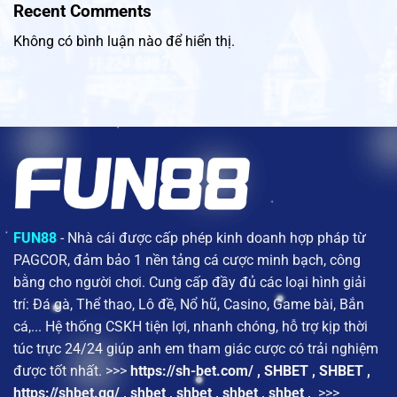
Recent Comments
Không có bình luận nào để hiển thị.
FUN88
- Nhà cái được cấp phép kinh doanh hợp pháp từ
PAGCOR, đảm bảo 1 nền tảng cá cược minh bạch, công
bằng cho người chơi. Cung cấp đầy đủ các loại hình giải
trí: Đá gà, Thể thao, Lô đề, Nổ hũ, Casino, Game bài, Bắn
cá,... Hệ thống CSKH tiện lợi, nhanh chóng, hỗ trợ kịp thời
túc trực 24/24 giúp anh em tham giác cược có trải nghiệm
được tốt nhất. >>>
https://sh-bet.com/
,
SHBET
,
SHBET
,
https://shbet.gg/
,
shbet
,
shbet
,
shbet
,
shbet
,
>>>