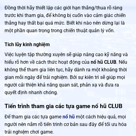
Đồng thời hãy thiết lập các giới hạn thắng/thua rõ ràng
trước khi tham gia, để không bị cuốn vào cảm giác chiến
thắng hay thất bại quá mức. Biết khi nào nên dừng lại là
một phần quan trọng trong chiến thuật quản lý vốn.
Tích lũy kinh nghiệm
Việc luyện tập thường xuyên sẽ giúp nâng cao kỹ năng và
hiểu rõ hơn về cách thức hoạt động của
nổ hũ CLUB
. Nếu
không thể tham gia liên tục, hãy dành ra một khoảng thời
gian mỗi ngày để trải nghiệm. Bởi sự kiên trì sẽ giúp mọi
người cải thiện khả năng quan sát, phản xạ và đưa ra
quyết định nhanh chóng.
Tiến trình tham gia các tựa game nổ hũ CLUB
Để tham gia các tựa game
nổ hũ
một cách hiệu quả, mọi
người nên nắm rõ tiến trình cơ bản sau đây để tối ưu hóa
trải nghiệm chơi game.