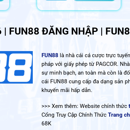
 | FUN88 ĐĂNG NHẬP | FUN8
FUN88
là nhà cái cá cược trực tuyế
pháp với giấy phép từ PAGCOR. Nhà 
sự minh bạch, an toàn mà còn là đối
cái FUN88 cung cấp đa dạng sản ph
khuyến mãi hấp dẫn.
>>> Xem thêm: Website chính thức
Cổng Truy Cập Chính Thức
Trang c
68K