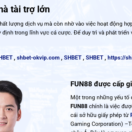
à tài trợ lớn
chất lượng dịch vụ mà còn nhờ vào việc hoạt động hợ
định trong lĩnh vực cá cược. Để duy trì và phát triển
HBET
,
shbet-okvip.com
,
SHBET
,
SHBET
,
https://s
FUN88 được cấp gi
Một trong những yếu tố 
FUN88
chính là việc đư
cái sở hữu giấy phép từ
Gaming Corporation) –Tổ