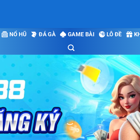
LÔ ĐỀ
NỔ HŨ
ĐÁ GÀ
GAME BÀI
K