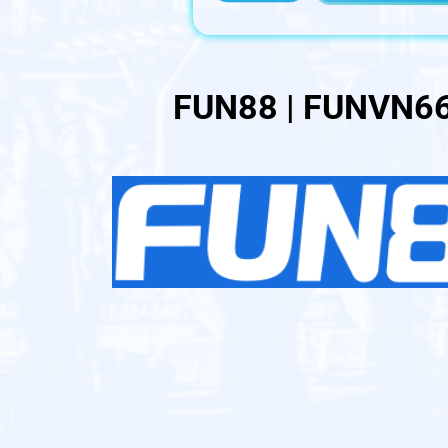
FUN88 | FUNVN66