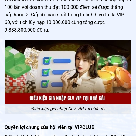
100 lần với doanh thu đạt 100.000 điểm sẽ được thăng
cấp hạng 2. Cấp độ cao nhất trong lộ tình hiện tại là VIP
60, với tích lũy nạp 10.000.000 cùng tổng cược
9.888.800.000 đồng.
Điều kiện gia nhập CLV VIP tại nhà cái
Quyền lợi chung của hội viên tại VIPCLUB