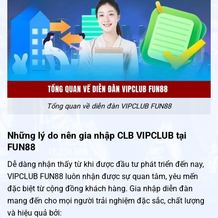
Tổng quan về diễn đàn VIPCLUB FUN88
Những lý do nên gia nhập CLB VIPCLUB tại
FUN88
Dễ dàng nhận thấy từ khi được đầu tư phát triển đến nay,
VIPCLUB FUN88 luôn nhận được sự quan tâm, yêu mến
đặc biệt từ cộng đồng khách hàng. Gia nhập diễn đàn
mang đến cho mọi người trải nghiệm đặc sắc, chất lượng
và hiệu quả bởi: