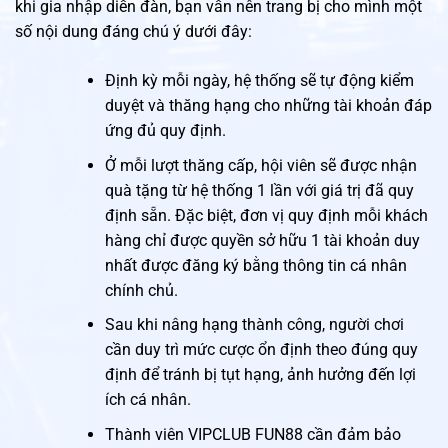
khi gia nhập diễn đàn, bạn vẫn nên trang bị cho mình một
số nội dung đáng chú ý dưới đây:
Định kỳ mỗi ngày, hệ thống sẽ tự động kiểm
duyệt và thăng hạng cho những tài khoản đáp
ứng đủ quy định.
Ở mỗi lượt thăng cấp, hội viên sẽ được nhận
quà tặng từ hệ thống 1 lần với giá trị đã quy
định sẵn. Đặc biệt, đơn vị quy định mỗi khách
hàng chỉ được quyền sở hữu 1 tài khoản duy
nhất được đăng ký bằng thông tin cá nhân
chính chủ.
Sau khi nâng hạng thành công, người chơi
cần duy trì mức cược ổn định theo đúng quy
định để tránh bị tụt hạng, ảnh hưởng đến lợi
ích cá nhân.
Thành viên VIPCLUB FUN88 cần đảm bảo