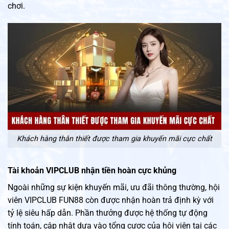
chơi.
Khách hàng thân thiết được tham gia khuyến mãi cực chất
Tài khoản VIPCLUB nhận tiền hoàn cực khủng
Ngoài những sự kiện khuyến mãi, ưu đãi thông thường, hội
viên VIPCLUB FUN88 còn được nhận hoàn trả định kỳ với
tỷ lệ siêu hấp dẫn. Phần thưởng được hệ thống tự động
tính toán, cập nhật dựa vào tổng cược của hội viên tại các