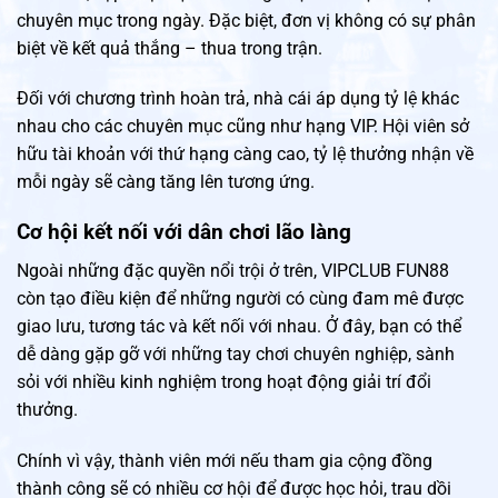
chuyên mục trong ngày. Đặc biệt, đơn vị không có sự phân
biệt về kết quả thắng – thua trong trận.
Đối với chương trình hoàn trả, nhà cái áp dụng tỷ lệ khác
nhau cho các chuyên mục cũng như hạng VIP. Hội viên sở
hữu tài khoản với thứ hạng càng cao, tỷ lệ thưởng nhận về
mỗi ngày sẽ càng tăng lên tương ứng.
Cơ hội kết nối với dân chơi lão làng
Ngoài những đặc quyền nổi trội ở trên, VIPCLUB FUN88
còn tạo điều kiện để những người có cùng đam mê được
giao lưu, tương tác và kết nối với nhau. Ở đây, bạn có thể
dễ dàng gặp gỡ với những tay chơi chuyên nghiệp, sành
sỏi với nhiều kinh nghiệm trong hoạt động giải trí đổi
thưởng.
Chính vì vậy, thành viên mới nếu tham gia cộng đồng
thành công sẽ có nhiều cơ hội để được học hỏi, trau dồi